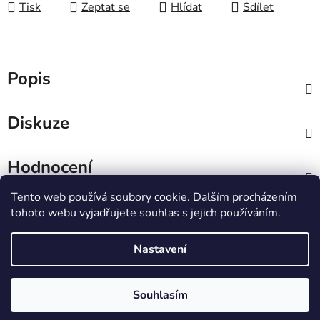
Tisk
Zeptat se
Hlídat
Sdílet
Popis
Diskuze
Hodnocení
Tento web používá soubory cookie. Dalším procházením
Z
tohoto webu vyjadřujete souhlas s jejich používáním.
á
IT e-shop
p
Nastavení
a
t
Vytvořil Shoptet
Souhlasím
í
Copyright 2026
PCL Štětí s.r.o.
. Všechna práva
vyhrazena.