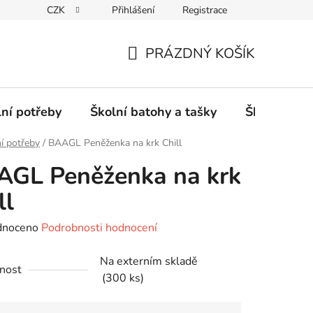
CZK
Přihlášení
Registrace
PRÁZDNÝ KOŠÍK
NÁKUPNÍ
KOŠÍK
lní potřeby
Školní batohy a tašky
Školní sety
í potřeby
/
BAAGL Peněženka na krk Chill
AGL Peněženka na krk
ll
né
dnoceno
Podrobnosti hodnocení
ení
Na externím skladě
tu
nost
(300 ks)