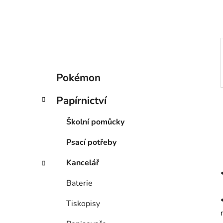
p
a
n
e
l
K
Přeskočit
Pokémon
a
kategorie
t
Papírnictví
e
g
Školní pomůcky
o
r
Psací potřeby
i
e
Kancelář
Baterie
Tiskopisy