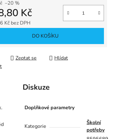
č
–20 %
8,80 Kč
ek.
6 Kč bez DPH
 cena:
DO KOŠÍKU
Zeptat se
Hlídat
t
Diskuze
k.
Doplňkové parametry
Školní
ěd
Kategorie
potřeby