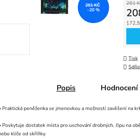
261 K
z
261 KČ
20
–20 %
5
hvězdič
172,5
Měrná
Tisk
Sdíle
Popis
Hodnocení
• Praktická peněženka se jmenovkou a možností zavěšení na kr
• Poskytuje dostatek místa pro uschování drobných, čipu na ob
nebo klíče od skříňky.