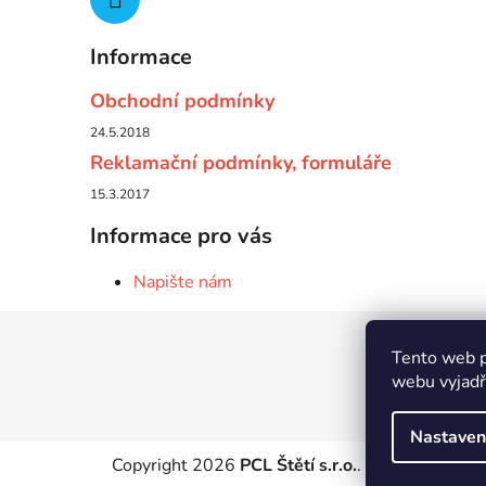
Informace
Obchodní podmínky
24.5.2018
Reklamační podmínky, formuláře
15.3.2017
Informace pro vás
Napište nám
Z
Tento web p
á
webu vyjadřu
p
a
Nastaven
t
Copyright 2026
PCL Štětí s.r.o.
. Všechna práva 