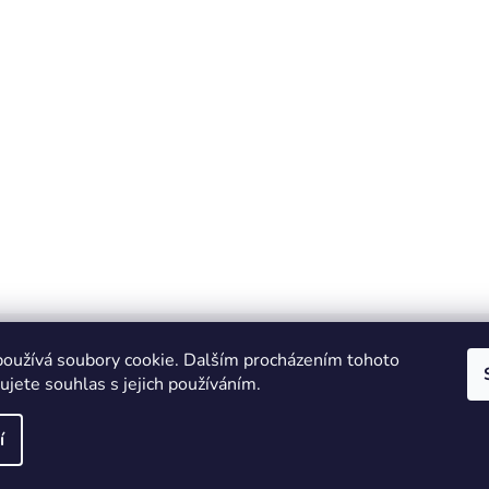
oužívá soubory cookie. Dalším procházením tohoto
jete souhlas s jejich používáním.
IT e-shop
í
vyhrazena.