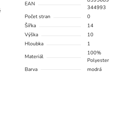
8595689
EAN
344993
é
Počet stran
0
Šířka
14
Výška
10
Hloubka
1
100%
Materiál
Polyester
Barva
modrá