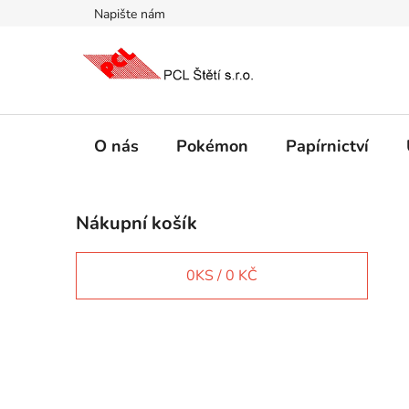
Přejít
Napište nám
na
obsah
O nás
Pokémon
Papírnictví
P
Nákupní košík
o
s
t
0
KS /
0 KČ
r
a
n
IT e-shop
n
í