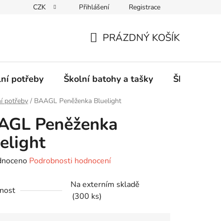
CZK
Přihlášení
Registrace
PRÁZDNÝ KOŠÍK
NÁKUPNÍ
KOŠÍK
lní potřeby
Školní batohy a tašky
Školní sety
í potřeby
/
BAAGL Peněženka Bluelight
AGL Peněženka
elight
né
dnoceno
Podrobnosti hodnocení
ení
Na externím skladě
tu
nost
(300 ks)