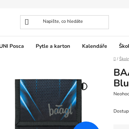
UNI Posca
Pytle a karton
Kalendáře
Ško
Domů
/
Školn
BA
Blu
Průměr
Neoho
hodnoc
produk
Dostup
je
0,0