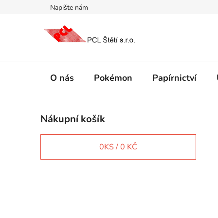
Přejít
Napište nám
na
obsah
O nás
Pokémon
Papírnictví
P
Nákupní košík
o
s
t
0
KS /
0 KČ
r
a
n
IT e-shop
n
í