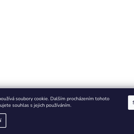
oužívá soubory cookie. Dalším procházením tohoto
jete souhlas s jejich používáním.
IT e-shop
í
vyhrazena.