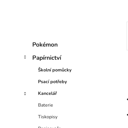
p
a
n
e
l
K
Přeskočit
Pokémon
a
kategorie
t
Papírnictví
e
g
Školní pomůcky
o
r
Psací potřeby
i
e
Kancelář
Baterie
Tiskopisy