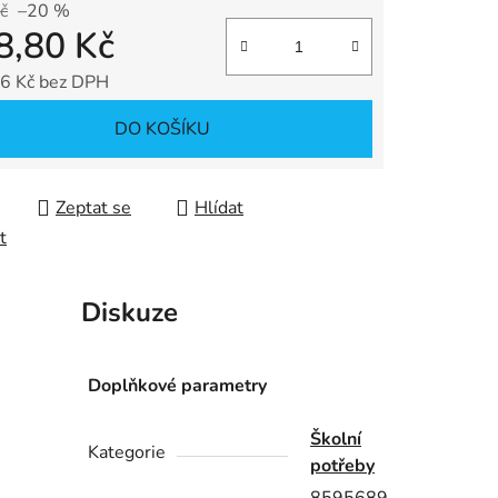
č
–20 %
8,80 Kč
ek.
6 Kč bez DPH
 cena:
DO KOŠÍKU
Zeptat se
Hlídat
t
Diskuze
Doplňkové parametry
Školní
Kategorie
potřeby