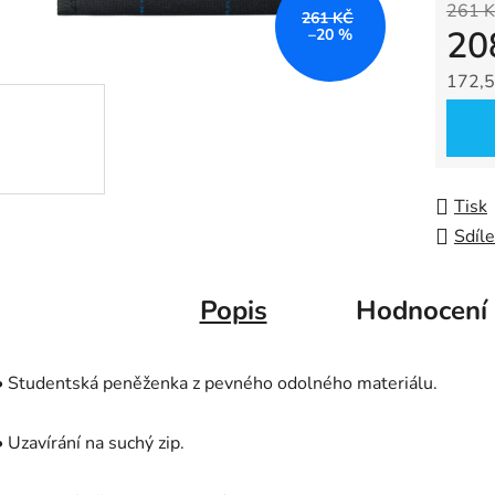
261 K
z
261 KČ
20
–20 %
5
hvězdič
172,5
Měrná
Tisk
Sdíle
Popis
Hodnocení
• Studentská peněženka z pevného odolného materiálu.
• Uzavírání na suchý zip.