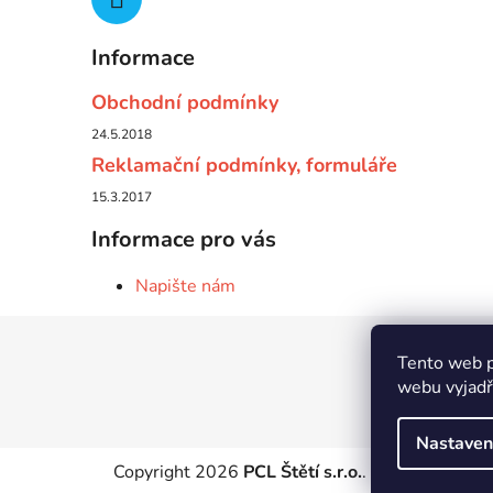
Informace
Obchodní podmínky
24.5.2018
Reklamační podmínky, formuláře
15.3.2017
Informace pro vás
Napište nám
Z
Tento web p
á
webu vyjadřu
p
a
Nastaven
t
Copyright 2026
PCL Štětí s.r.o.
. Všechna práva 