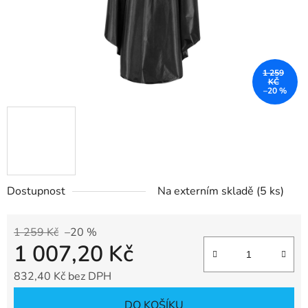
1 259
KČ
–20 %
Dostupnost
Na externím skladě
(5 ks)
1 259 Kč
–20 %
1 007,20 Kč
832,40 Kč bez DPH
Měrná cena:
DO KOŠÍKU