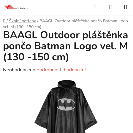
Přejít
Hledat
NÁKUP
na
KOŠÍK
obsah
Domů
/
Školní potřeby
/
BAAGL Outdoor pláštěnka pončo Batman Logo
vel. M (130 -150 cm)
BAAGL Outdoor pláštěnka
pončo Batman Logo vel. M
(130 -150 cm)
Průměrné
Neohodnoceno
Podrobnosti hodnocení
hodnocení
produktu
je
0,0
z
5
hvězdiček.