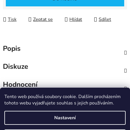
Tisk
Zeptat se
Hlídat
Sdílet
Popis
Diskuze
Hodnocení
Tento web používá soubory cookie. Dalším procházením
Z
tohoto webu vyjadřujete souhlas s jejich používáním.
á
IT e-shop
p
Nastavení
a