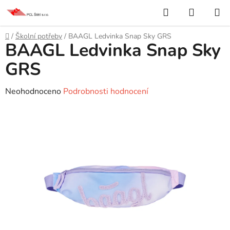
Přejít
Hledat
NÁKUP
na
KOŠÍK
obsah
Domů
/
Školní potřeby
/
BAAGL Ledvinka Snap Sky GRS
BAAGL Ledvinka Snap Sky
GRS
Průměrné
Neohodnoceno
Podrobnosti hodnocení
hodnocení
produktu
je
0,0
z
5
hvězdiček.