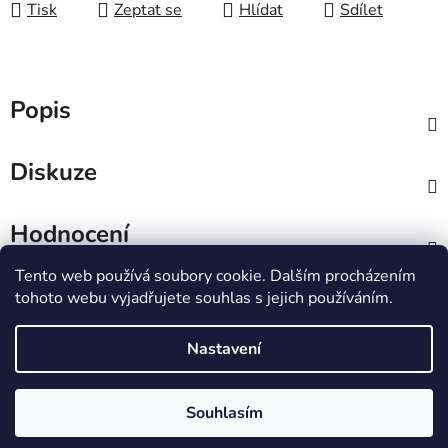
Tisk
Zeptat se
Hlídat
Sdílet
Popis
Diskuze
Hodnocení
Tento web používá soubory cookie. Dalším procházením
Z
tohoto webu vyjadřujete souhlas s jejich používáním.
á
IT e-shop
p
Nastavení
a
t
Vytvořil Shoptet
Souhlasím
í
Copyright 2026
PCL Štětí s.r.o.
. Všechna práva
vyhrazena.