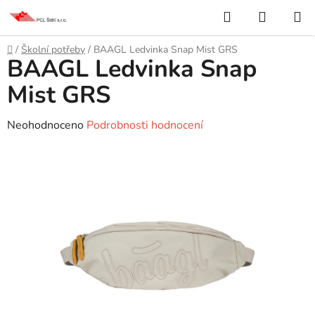
Přejít
Hledat
NÁKUP
na
KOŠÍK
obsah
Domů
/
Školní potřeby
/
BAAGL Ledvinka Snap Mist GRS
BAAGL Ledvinka Snap
Mist GRS
Průměrné
Neohodnoceno
Podrobnosti hodnocení
hodnocení
produktu
je
0,0
z
5
hvězdiček.