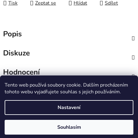
Tisk
Zeptat se
Hlídat
Sdílet
Popis
Diskuze
Hodnocení
Tento web používá soubory cookie. Dalším procházením
Z
tohoto webu vyjadřujete souhlas s jejich používáním.
á
IT e-shop
p
Nastavení
a
t
Vytvořil Shoptet
Souhlasím
í
Copyright 2026
PCL Štětí s.r.o.
. Všechna práva
vyhrazena.