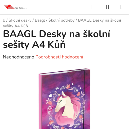
Přejít
Hledat
NÁKUP
na
KOŠÍK
obsah
Domů
/
Školní desky
/
Baagl
/
Školní potřeby
/
BAAGL Desky na školní
sešity A4 Kůň
BAAGL Desky na školní
sešity A4 Kůň
Průměrné
Neohodnoceno
Podrobnosti hodnocení
hodnocení
produktu
je
0,0
z
5
hvězdiček.