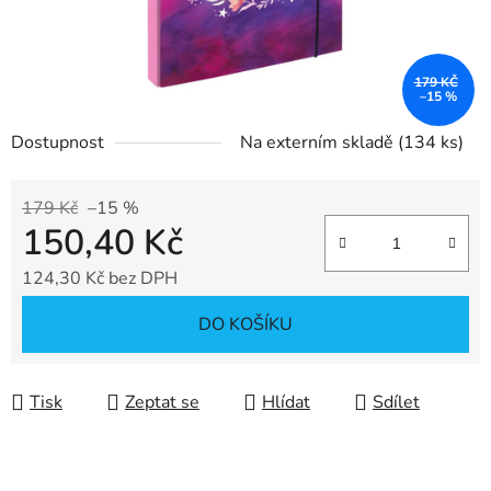
179 KČ
–15 %
Dostupnost
Na externím skladě
(134 ks)
179 Kč
–15 %
150,40 Kč
124,30 Kč bez DPH
Měrná cena:
DO KOŠÍKU
Tisk
Zeptat se
Hlídat
Sdílet