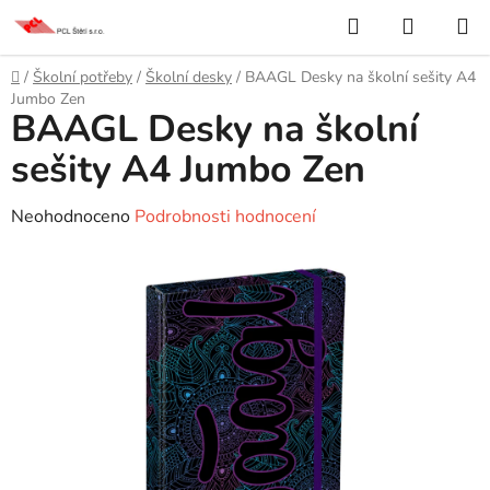
Přejít
Hledat
NÁKUP
na
KOŠÍK
obsah
Domů
/
Školní potřeby
/
Školní desky
/
BAAGL Desky na školní sešity A4
Jumbo Zen
BAAGL Desky na školní
sešity A4 Jumbo Zen
Průměrné
Neohodnoceno
Podrobnosti hodnocení
hodnocení
produktu
je
0,0
z
5
hvězdiček.