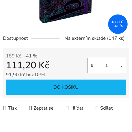
189 KČ
–41 %
Dostupnost
Na externím skladě
(147 ks)
189 Kč
–41 %
111,20 Kč
91,90 Kč bez DPH
Měrná cena:
DO KOŠÍKU
Tisk
Zeptat se
Hlídat
Sdílet