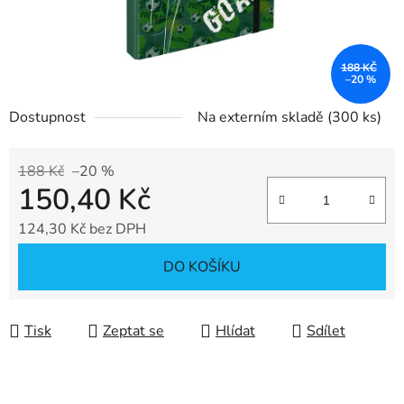
188 KČ
–20 %
Dostupnost
Na externím skladě
(300 ks)
188 Kč
–20 %
150,40 Kč
124,30 Kč bez DPH
Měrná cena:
DO KOŠÍKU
Tisk
Zeptat se
Hlídat
Sdílet