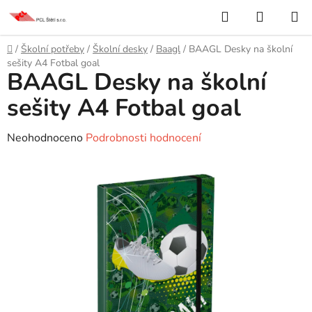
Přejít
Hledat
NÁKUP
na
KOŠÍK
obsah
Domů
/
Školní potřeby
/
Školní desky
/
Baagl
/
BAAGL Desky na školní
sešity A4 Fotbal goal
BAAGL Desky na školní
sešity A4 Fotbal goal
Průměrné
Neohodnoceno
Podrobnosti hodnocení
hodnocení
produktu
je
0,0
z
5
hvězdiček.