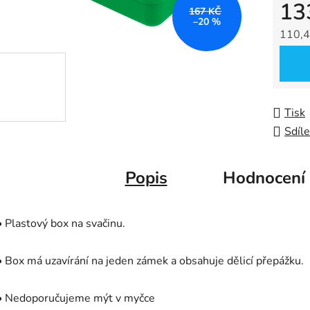
13
z
167 KČ
–20 %
5
110,4
hvězdič
Měrná
Tisk
Sdíle
Popis
Hodnocení
• Plastový box na svačinu.
• Box má uzavírání na jeden zámek a obsahuje dělicí přepážku.
• Nedoporučujeme mýt v myčce