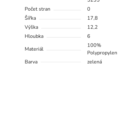
5235
Počet stran
0
Šířka
17,8
Výška
12,2
Hloubka
6
100%
Materiál
Polypropylen
Barva
zelená