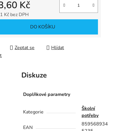
3,60 Kč
1 Kč bez DPH
ek.
 cena:
DO KOŠÍKU
Zeptat se
Hlídat
t
Diskuze
Doplňkové parametry
Školní
Kategorie
potřeby
859568934
EAN