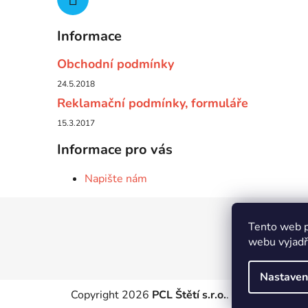
Informace
Obchodní podmínky
24.5.2018
Reklamační podmínky, formuláře
15.3.2017
Informace pro vás
Napište nám
Z
Tento web p
á
webu vyjadřu
p
a
Nastaven
t
Copyright 2026
PCL Štětí s.r.o.
. Všechna práva 