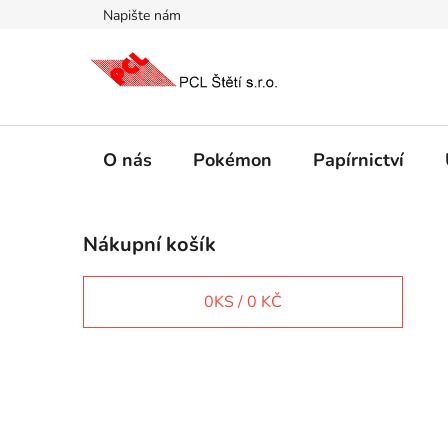
Přejít
Napište nám
na
obsah
O nás
Pokémon
Papírnictví
P
Nákupní košík
o
s
t
0
KS /
0 KČ
r
a
n
IT e-shop
n
í