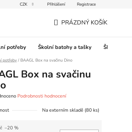
CZK
Přihlášení
Registrace
PRÁZDNÝ KOŠÍK
NÁKUPNÍ
KOŠÍK
lní potřeby
Školní batohy a tašky
Školní sety
í potřeby
/
BAAGL Box na svačinu Dino
AGL Box na svačinu
no
né
dnoceno
Podrobnosti hodnocení
ení
nost
Na externím skladě
(80 ks)
tu
č
–20 %