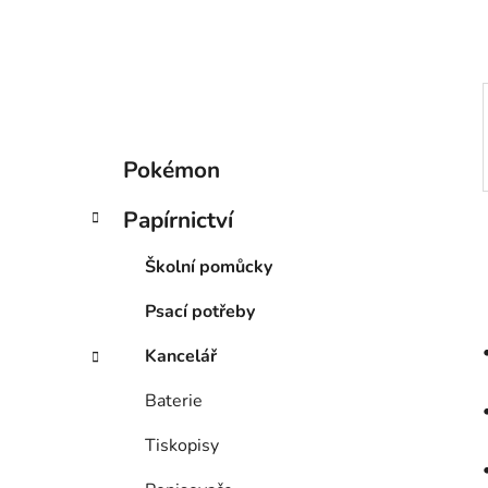
p
a
n
e
l
K
Přeskočit
Pokémon
a
kategorie
t
Papírnictví
e
g
Školní pomůcky
o
r
Psací potřeby
i
e
Kancelář
Baterie
Tiskopisy