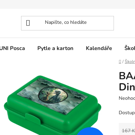
UNI Posca
Pytle a karton
Kalendáře
Ško
Domů
/
Školn
BA
Di
Průměr
Neoho
hodnoc
Dostup
produk
je
0,0
167 K