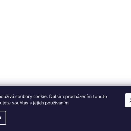
oužívá soubory cookie. Dalším procházením tohoto
jete souhlas s jejich používáním.
IT e-shop
í
vyhrazena.