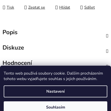
Tisk
Zeptat se
Hlídat
Sdílet
Popis
Diskuze
Hodnocení
Tento web používá soubory cookie. Dalším procházením
Z
tohoto webu vyjadřujete souhlas s jejich používáním.
á
IT e-shop
p
Nastavení
a
t
Vytvořil Shoptet
Souhlasím
í
Copyright 2026
PCL Štětí s.r.o.
. Všechna práva