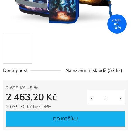
2 699
KČ
–8 %
Dostupnost
Na externím skladě
(52 ks)
2 699 Kč
–8 %
2 463,20 Kč
2 035,70 Kč bez DPH
Měrná cena:
DO KOŠÍKU