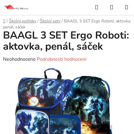
Přejít
Hledat
NÁKUP
na
KOŠÍK
obsah
Domů
/
Školní potřeby
/
Školní sety
/
BAAGL 3 SET Ergo Roboti: aktovka,
penál, sáček
BAAGL 3 SET Ergo Roboti:
aktovka, penál, sáček
Průměrné
Neohodnoceno
Podrobnosti hodnocení
hodnocení
produktu
je
0,0
z
5
hvězdiček.