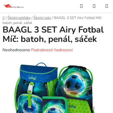
Přejít
Hledat
NÁKUP
na
KOŠÍK
obsah
Domů
/
Školní potřeby
/
Školní sety
/
BAAGL 3 SET Airy Fotbal Míč:
batoh, penál, sáček
BAAGL 3 SET Airy Fotbal
Míč: batoh, penál, sáček
Průměrné
Neohodnoceno
Podrobnosti hodnocení
hodnocení
produktu
je
0,0
z
5
hvězdiček.