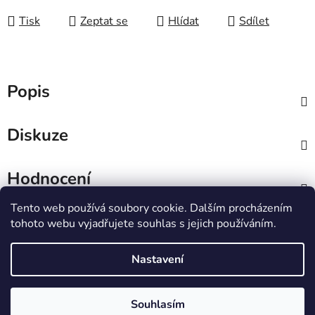
Tisk
Zeptat se
Hlídat
Sdílet
Popis
Diskuze
Hodnocení
Tento web používá soubory cookie. Dalším procházením
Z
tohoto webu vyjadřujete souhlas s jejich používáním.
á
IT e-shop
p
Nastavení
a
t
Vytvořil Shoptet
Souhlasím
í
Copyright 2026
PCL Štětí s.r.o.
. Všechna práva