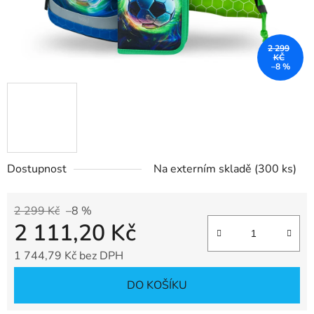
2 299
KČ
–8 %
Dostupnost
Na externím skladě
(300 ks)
2 299 Kč
–8 %
2 111,20 Kč
1 744,79 Kč bez DPH
Měrná cena:
DO KOŠÍKU