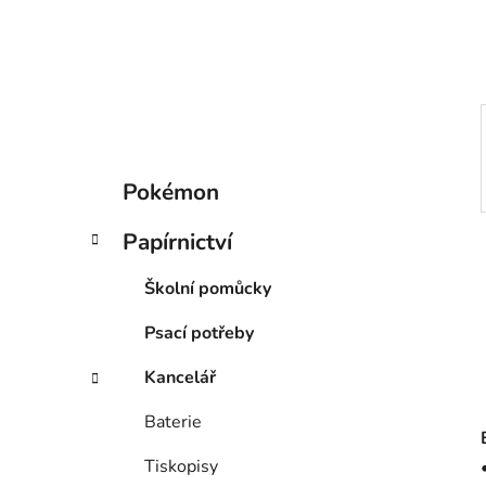
í
p
a
n
e
l
K
Přeskočit
Pokémon
a
kategorie
t
Papírnictví
e
g
Školní pomůcky
o
r
Psací potřeby
i
e
Kancelář
Baterie
Tiskopisy