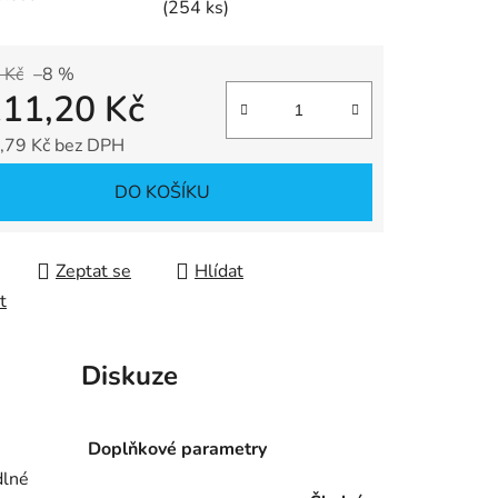
(254 ks)
 Kč
–8 %
111,20 Kč
ek.
,79 Kč bez DPH
 cena:
DO KOŠÍKU
Zeptat se
Hlídat
t
Diskuze
Doplňkové parametry
dlné