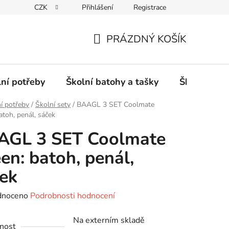
CZK
Přihlášení
Registrace
PRÁZDNÝ KOŠÍK
NÁKUPNÍ
KOŠÍK
lní potřeby
Školní batohy a tašky
Školní sety
í potřeby
/
Školní sety
/
BAAGL 3 SET Coolmate
atoh, penál, sáček
AGL 3 SET Coolmate
en: batoh, penál,
ek
né
dnoceno
Podrobnosti hodnocení
ení
Na externím skladě
tu
nost