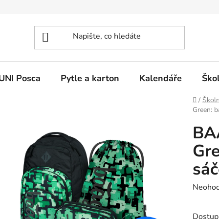
UNI Posca
Pytle a karton
Kalendáře
Ško
Domů
/
Školn
Green: b
BA
Gre
sáč
Průměr
Neoho
hodnoc
produk
Dostup