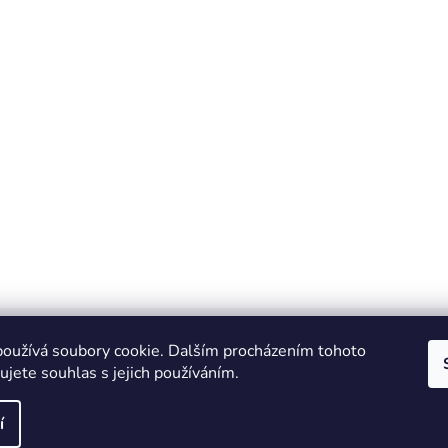
oužívá soubory cookie. Dalším procházením tohoto
jete souhlas s jejich používáním.
IT e-shop
í