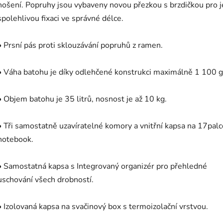
nošení. Popruhy jsou vybaveny novou přezkou s brzdičkou pro j
spolehlivou fixaci ve správné délce.
• Prsní pás proti sklouzávání popruhů z ramen.
• Váha batohu je díky odlehčené konstrukci maximálně 1 100 g
• Objem batohu je 35 litrů, nosnost je až 10 kg.
• Tři samostatně uzavíratelné komory a vnitřní kapsa na 17pal
notebook.
• Samostatná kapsa s Integrovaný organizér pro přehledné
uschování všech drobností.
• Izolovaná kapsa na svačinový box s termoizolační vrstvou.