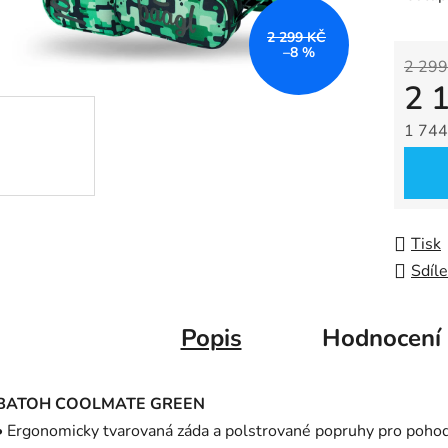
je
2 299 KČ
0,0
–8 %
2 299
z
2 
5
hvězdič
1 744
Měrná
Tisk
Sdíle
Popis
Hodnocení
BATOH COOLMATE GREEN
• Ergonomicky tvarovaná záda a polstrované popruhy pro poho