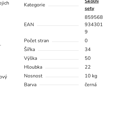
Školní
ejich
Kategorie
sety
859568
EAN
934301
9
Počet stran
0
.
Šířka
34
Výška
50
Hloubka
22
Nosnost
10 kg
cový
Barva
černá