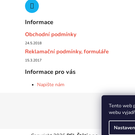
Informace
Obchodní podmínky
24.5.2018
Reklamační podmínky, formuláře
15.3.2017
Informace pro vás
Napište nám
Z
Tento web p
á
webu vyjadřu
p
a
Nastaven
t