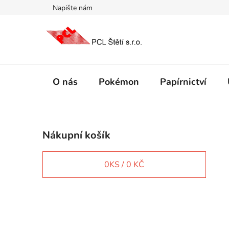
Přejít
Napište nám
na
obsah
O nás
Pokémon
Papírnictví
P
Nákupní košík
o
s
t
0
KS /
0 KČ
r
a
n
IT e-shop
n