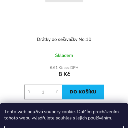
Drátky do sešívačky No:10
Skladem
6,61 Kč bez DPH
8 Kč
DO KOŠÍKU
Tento web používá soubory cookie. Dalším procházením
Z
tohoto webu vyjadřujete souhlas s jejich používáním.
á
IT e-shop