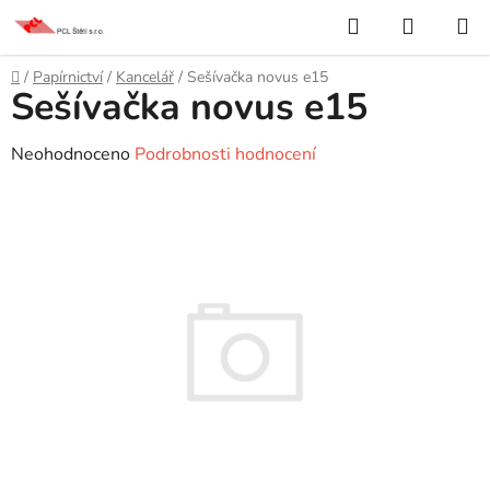
Přejít
Hledat
NÁKUP
na
KOŠÍK
obsah
Domů
/
Papírnictví
/
Kancelář
/
Sešívačka novus e15
Sešívačka novus e15
Průměrné
Neohodnoceno
Podrobnosti hodnocení
hodnocení
produktu
je
0,0
z
5
hvězdiček.