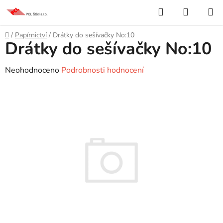
Přejít
Hledat
NÁKUP
na
KOŠÍK
obsah
Domů
/
Papírnictví
/
Drátky do sešívačky No:10
Drátky do sešívačky No:10
Průměrné
Neohodnoceno
Podrobnosti hodnocení
hodnocení
produktu
je
0,0
z
5
hvězdiček.