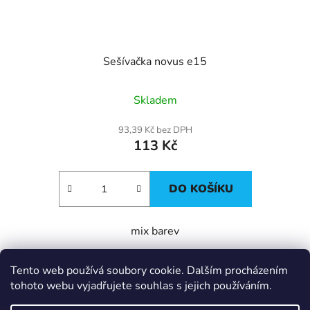
Sešívačka novus e15
Skladem
93,39 Kč bez DPH
113 Kč
DO KOŠÍKU
mix barev
Tento web používá soubory cookie. Dalším procházením
Z
tohoto webu vyjadřujete souhlas s jejich používáním.
á
IT e-shop