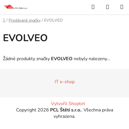
Přejít
Hledat
NÁKUP
na
KOŠÍK
obsah
Domů
/
Prodávané značky
/
EVOLVEO
EVOLVEO
Žádné produkty značky
EVOLVEO
nebyly nalezeny...
Z
á
IT e-shop
p
a
t
Vytvořil Shoptet
í
Copyright 2026
PCL Štětí s.r.o.
. Všechna práva
vyhrazena.