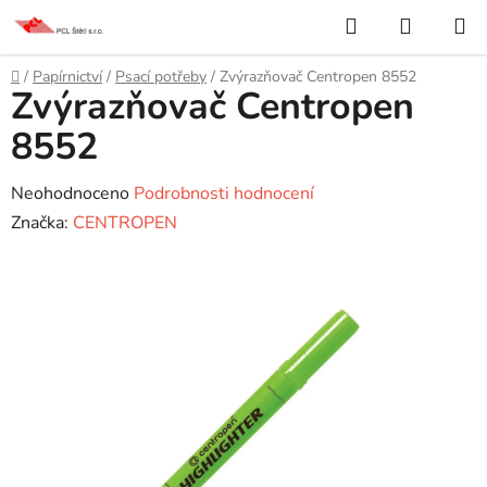
Přejít
Hledat
NÁKUP
na
KOŠÍK
obsah
Domů
/
Papírnictví
/
Psací potřeby
/
Zvýrazňovač Centropen 8552
Zvýrazňovač Centropen
8552
Průměrné
Neohodnoceno
Podrobnosti hodnocení
hodnocení
Značka:
CENTROPEN
produktu
je
0,0
z
5
hvězdiček.