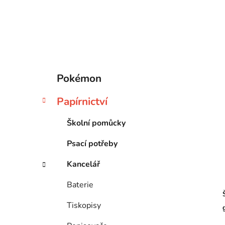
p
a
n
e
l
K
Přeskočit
Pokémon
a
kategorie
t
Papírnictví
e
g
Školní pomůcky
o
r
Psací potřeby
i
e
Kancelář
Baterie
Tiskopisy