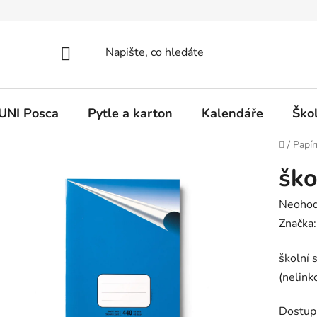
UNI Posca
Pytle a karton
Kalendáře
Ško
Domů
/
Papír
ško
Průměr
Neoho
hodnoc
Značka
produk
školní 
je
(nelink
0,0
z
Dostup