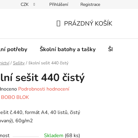
CZK
Přihlášení
Registrace
PRÁZDNÝ KOŠÍK
NÁKUPNÍ
KOŠÍK
lní potřeby
Školní batohy a tašky
Školní sety
nictví
/
Sešity
/
školní sešit 440 čistý
lní sešit 440 čistý
né
dnoceno
Podrobnosti hodnocení
ení
:
BOBO BLOK
tu
sešit č.440, formát A4, 40 listů, čistý
ovaný), 60g/m2
nost
Skladem
(68 ks)