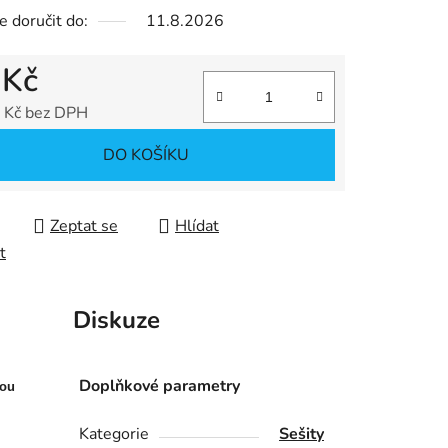
 doručit do:
11.8.2026
ek.
 Kč
 Kč bez DPH
 cena:
DO KOŠÍKU
Zeptat se
Hlídat
t
Diskuze
Doplňkové parametry
nou
Kategorie
Sešity