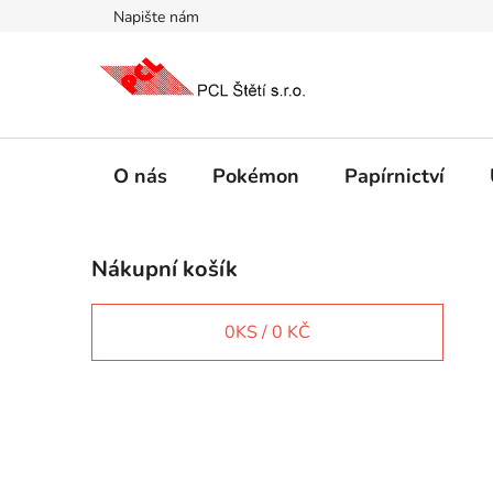
Přejít
Napište nám
na
obsah
O nás
Pokémon
Papírnictví
P
Nákupní košík
o
s
t
0
KS /
0 KČ
r
a
n
IT e-shop
n
í