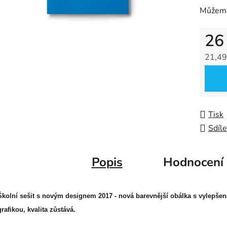
5
Můžeme
hvězdič
26
21,49
Měrná
Tisk
Sdíle
Popis
Hodnocení
Školní sešit s novým designem 2017 - nová barevnější obálka s vylepše
grafikou, kvalita zůstává.