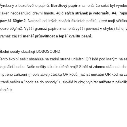
Vyrobený z bezdřevého papírů.
Bezdřevý papír
znamená, že sešit byl vyrobe
vláken neobsahující dřevní hmotu.
40 čistých stránek
je ve
formátu A4
. Papí
gramáž 60g/m2
. Narozdíl od jiných značek školních sešitů, které mají většin
pouze 50g/m2. Vyšší gramáž papíru znamená vyšší pevnost v ohybu i tahu; 
gramáž zajistí
menší průsvitnost a lepší kvalitu psaní
.
Školní sešity obsahují BOBOSOUND
Tento školní sešit obsahuje na zadní straně unikátní QR kód pod kterým nale
originální hudbu. Naše sešity tak skutečně hrají! Stačí si zdarma stáhnout do
chytrého zařízení (mobil/tablet) čtečku QR kódů, načíst unikátní QR kód na z
straně sešitu a "hodit se do pohody" u skvělé hudby; vybírat můžete z několi
písniček.