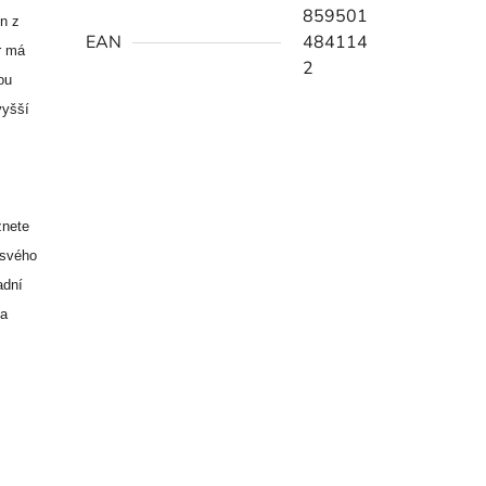
859501
n z
EAN
484114
r má
2
ou
vyšší
znete
 svého
adní
ka