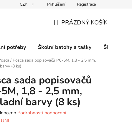
CZK
Přihlášení
Registrace
PRÁZDNÝ KOŠÍK
NÁKUPNÍ
KOŠÍK
lní potřeby
Školní batohy a tašky
Školní sety
Posca
/
Posca sada popisovačů PC-5M, 1,8 - 2,5 mm,
barvy (8 ks)
ca sada popisovačů
5M, 1,8 - 2,5 mm,
ladní barvy (8 ks)
né
dnoceno
Podrobnosti hodnocení
ení
:
UNI
tu