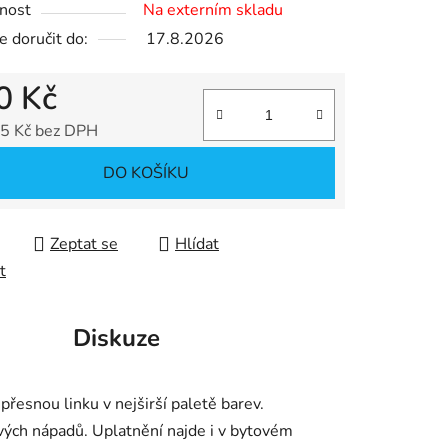
nost
Na externím skladu
 doručit do:
17.8.2026
0 Kč
ek.
5 Kč bez DPH
 cena:
DO KOŠÍKU
Zeptat se
Hlídat
t
Diskuze
 přesnou linku v nejširší paletě barev.
i svých nápadů. Uplatnění najde i v bytovém