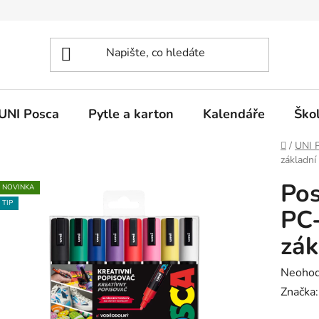
UNI Posca
Pytle a karton
Kalendáře
Ško
Domů
/
UNI 
základní 
Pos
NOVINKA
TIP
PC-
zák
Průměr
Neoho
hodnoc
Značka
produk