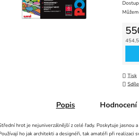
Dostup
je
Můžeme
0,0
z
55
5
hvězdič
454,5
Měrná
Tisk
Sdíle
Popis
Hodnocení
Střední hrot je nejuniverzálnější z celé řady. Poskytuje jasnou a
Používají ho jak architekti a designéři, tak amatéři při realizac