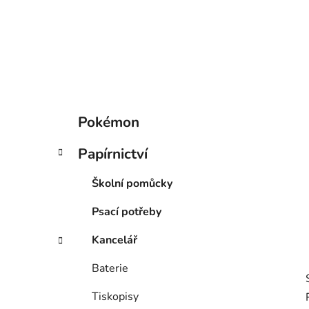
í
p
a
n
e
l
K
Přeskočit
Pokémon
a
kategorie
t
Papírnictví
e
g
Školní pomůcky
o
r
Psací potřeby
i
e
Kancelář
Baterie
Tiskopisy