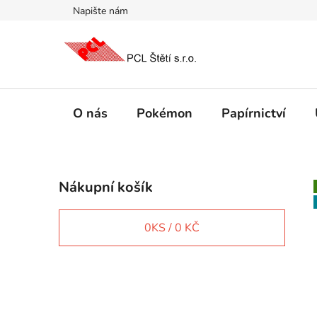
Přejít
Napište nám
na
obsah
O nás
Pokémon
Papírnictví
P
Nákupní košík
o
s
t
0
KS /
0 KČ
r
a
n
IT e-shop
n