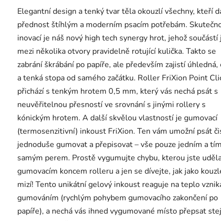
Elegantní design a tenký tvar těla okouzlí všechny, kteří d
přednost štíhlým a moderním psacím potřebám. Skutečn
inovací je náš nový high tech synergy hrot, jehož součástí 
mezi několika otvory pravidelně rotující kulička. Takto se
zabrání škrábání po papíře, ale především zajistí úhledná, 
a tenká stopa od samého začátku. Roller FriXion Point Cli
přichází s tenkým hrotem 0,5 mm, který vás nechá psát s
neuvěřitelnou přesností ve srovnání s jinými rollery s
kónickým hrotem. A další skvělou vlastností je gumovací
(termosenzitivní) inkoust FriXion. Ten vám umožní psát či
jednoduše gumovat a přepisovat – vše pouze jedním a tí
samým perem. Prostě vygumujte chybu, kterou jste udělal
gumovacím koncem rolleru a jen se dívejte, jak jako kouz
mizí! Tento unikátní gelový inkoust reaguje na teplo vznika
gumováním (rychlým pohybem gumovacího zakončení po
papíře), a nechá vás ihned vygumované místo přepsat st