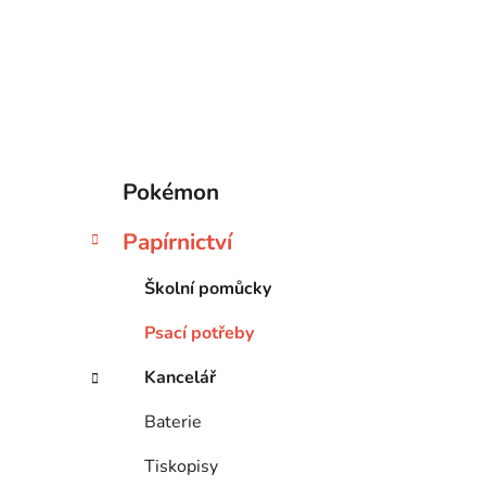
í
p
a
n
e
l
K
Přeskočit
Pokémon
a
kategorie
t
Papírnictví
e
g
Školní pomůcky
o
r
Psací potřeby
i
e
Kancelář
Baterie
Tiskopisy