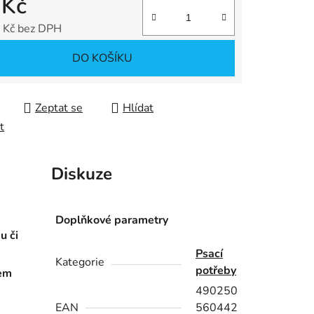
 Kč
 Kč bez DPH
 cena:
DO KOŠÍKU
ek.
Zeptat se
Hlídat
t
Diskuze
Doplňkové parametry
u či
Psací
Kategorie
potřeby
rem
490250
EAN
560442