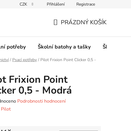
CZK
Přihlášení
Registrace
PRÁZDNÝ KOŠÍK
NÁKUPNÍ
KOŠÍK
lní potřeby
Školní batohy a tašky
Školní sety
nictví
/
Psací potřeby
/
Pilot Frixion Point Clicker 0,5 -
ot Frixion Point
cker 0,5 - Modrá
né
dnoceno
Podrobnosti hodnocení
ení
:
Pilot
tu