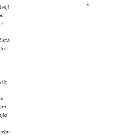
3
ávají
ou
je
čistá
cker
stě:
m
i,
lem
jící
ejným