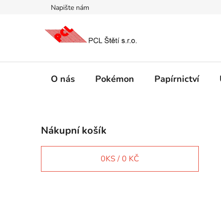
Přejít
Napište nám
na
obsah
O nás
Pokémon
Papírnictví
P
Nákupní košík
o
s
t
0
KS /
0 KČ
r
a
n
IT e-shop
n