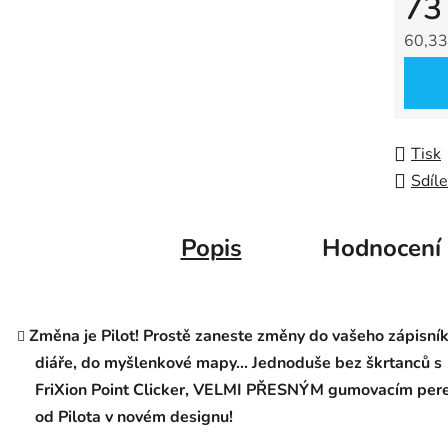
73
0,0
z
60,33
5
Měrná
hvězdič
Tisk
Sdíle
Popis
Hodnocení
Změna je Pilot! Prostě zaneste změny do vašeho zápisník
diáře, do myšlenkové mapy… Jednoduše bez škrtanců s
FriXion Point Clicker, VELMI PŘESNÝM gumovacím pe
od Pilota v novém designu!