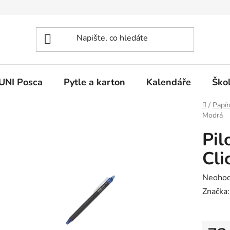
UNI Posca
Pytle a karton
Kalendáře
Ško
Domů
/
Papír
Modrá
Pil
Cli
Průměr
Neoho
hodnoc
Značka
produk
je