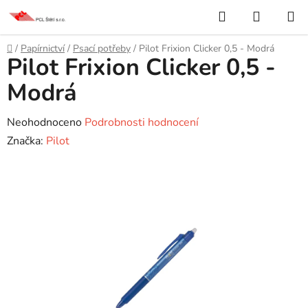
Přejít
Hledat
NÁKUP
na
KOŠÍK
obsah
Domů
/
Papírnictví
/
Psací potřeby
/
Pilot Frixion Clicker 0,5 - Modrá
Pilot Frixion Clicker 0,5 -
Modrá
Průměrné
Neohodnoceno
Podrobnosti hodnocení
hodnocení
Značka:
Pilot
produktu
je
0,0
z
5
hvězdiček.