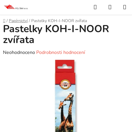
Přejít
Hledat
NÁKUP
na
KOŠÍK
obsah
Domů
/
Papírnictví
/
Pastelky KOH-I-NOOR zvířata
Pastelky KOH-I-NOOR
zvířata
Průměrné
Neohodnoceno
Podrobnosti hodnocení
hodnocení
produktu
je
0,0
z
5
hvězdiček.