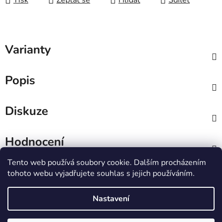
Tisk
Zeptat se
Hlídat
Sdílet
Varianty
Popis
Diskuze
Hodnocení
Tento web používá soubory cookie. Dalším procházením
Z
tohoto webu vyjadřujete souhlas s jejich používáním.
á
IT e-shop
p
Nastavení
a
t