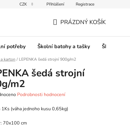
CZK
Přihlášení
Registrace
PRÁZDNÝ KOŠÍK
NÁKUPNÍ
KOŠÍK
lní potřeby
Školní batohy a tašky
Školní sety
 a karton
/
LEPENKA šedá strojní 900g/m2
ENKA šedá strojní
0g/m2
né
dnoceno
Podrobnosti hodnocení
ení
 1Ks (váha jednoho kusu 0,65kg)
tu
: 70x100 cm