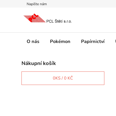
Přejít
Napište nám
na
obsah
O nás
Pokémon
Papírnictví
P
Nákupní košík
o
s
t
0
KS /
0 KČ
r
a
n
IT e-shop
n
í