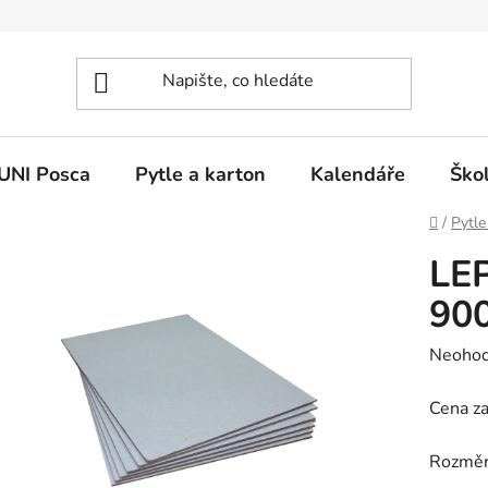
UNI Posca
Pytle a karton
Kalendáře
Ško
Domů
/
Pytle
LEP
90
Průměr
Neoho
hodnoc
Cena za
produk
je
Rozměr
0,0