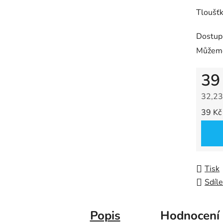
z
Tloušť
5
hvězdič
Dostup
Můžeme
39
32,23
Měrná
39 Kč 
Tisk
Sdíle
Popis
Hodnocení