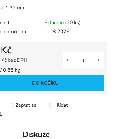
ka: 1,32 mm
ek.
nost
Skladem
(20 ks)
 doručit do:
11.8.2026
 Kč
 Kč bez DPH
 cena:
/ 0.65 kg
DO KOŠÍKU
Zeptat se
Hlídat
t
Diskuze