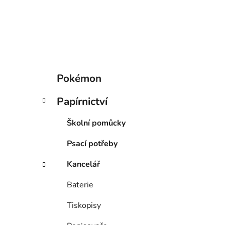
p
a
n
e
l
K
Přeskočit
Pokémon
a
kategorie
t
Papírnictví
e
g
Školní pomůcky
o
r
Psací potřeby
i
e
Kancelář
Baterie
Tiskopisy