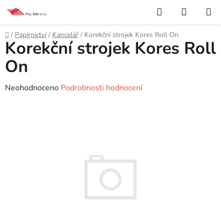
Přejít
Hledat
NÁKUP
na
KOŠÍK
obsah
Domů
/
Papírnictví
/
Kancelář
/
Korekční strojek Kores Roll On
Korekční strojek Kores Roll
On
Průměrné
Neohodnoceno
Podrobnosti hodnocení
hodnocení
produktu
je
0,0
z
5
hvězdiček.