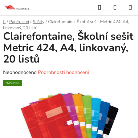
Přejít
Hledat
NÁKUP
na
KOŠÍK
obsah
Domů
/
Papírnictví
/
Sešity
/
Clairefontaine, Školní sešit Metric 424, A4,
linkovaný, 20 listů
Clairefontaine, Školní sešit
Metric 424, A4, linkovaný,
20 listů
Průměrné
Neohodnoceno
Podrobnosti hodnocení
hodnocení
NOVINKA
produktu
je
0,0
z
5
hvězdiček.